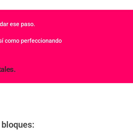
 dar ese paso.
así como perfeccionando
ales.
 bloques: