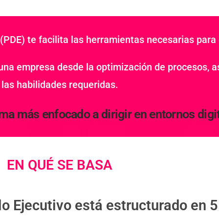
(PDE) te facilita las herramientas necesarias para
 una empresa desde la optimización de procesos, 
las habilidades requeridas.
a más enfocado a dirigir en entornos digit
EN QUÉ SE BASA
o Ejecutivo está estructurado en 5