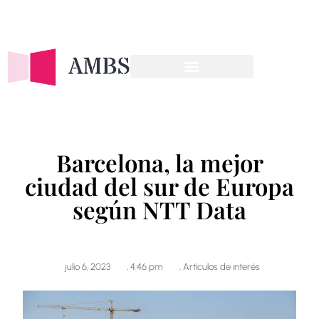
OFERTA FORMATIVA
Barcelona, la mejor
ciudad del sur de Europa
según NTT Data
julio 6, 2023
,
4:46 pm
,
Artículos de interés