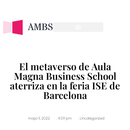
OFERTA FORMATIVA
El metaverso de Aula
Magna Business School
aterriza en la feria ISE de
Barcelona
mayo 11, 2022
,
4:09 pm
,
Uncategorized