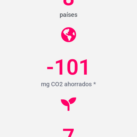
países
-101
mg CO2 ahorrados *
7