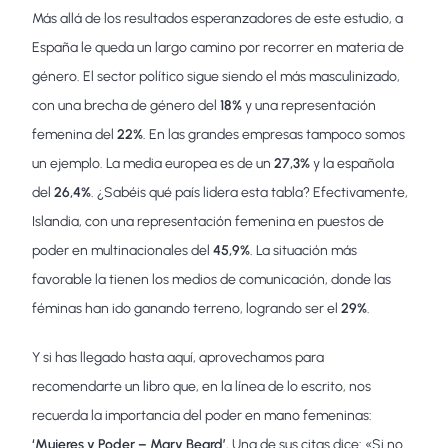
Más allá de los resultados esperanzadores de este estudio, a
España le queda un largo camino por recorrer en materia de
género. El sector político sigue siendo el más masculinizado,
con una brecha de género del
18%
y una representación
femenina del
22%
. En las grandes empresas tampoco somos
un ejemplo. La media europea es de un
27,3%
y la española
del
26,4%
. ¿Sabéis qué país lidera esta tabla? Efectivamente,
Islandia, con una representación femenina en puestos de
poder en multinacionales del
45,9%
. La situación más
favorable la tienen los medios de comunicación, donde las
féminas han ido ganando terreno, logrando ser el
29%
.
Y si has llegado hasta aquí, aprovechamos para
recomendarte un libro que, en la línea de lo escrito, nos
recuerda la importancia del poder en mano femeninas:
‘Mujeres y Poder – Mary Beard’.
Una de sus citas dice: «Si no