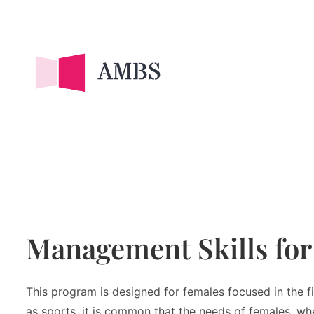
Management Skills fo
This program is designed for females focused in the f
as sports, it is common that the needs of females, whe