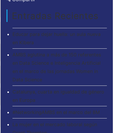
Entradas Recientes
Educar para dejar huella: un aula nueva
en Kibera
AMBS aglutina a más de 150 referentes
en Data Science e Inteligencia Artificial
en el marco de las jornadas Women in
Data Science
Catalunya, cuarta en igualdad de género
en Europa
#NetworkingAMBS en el marco del 8M
La mujer en el mercado laboral según
Grant Thornton