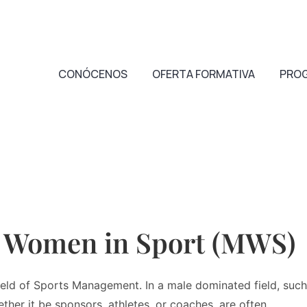
CONÓCENOS
OFERTA FORMATIVA
PRO
r Women in Sport (MWS)
ield of Sports Management. In a male dominated field, such
ther it be sponsors, athletes, or coaches, are often